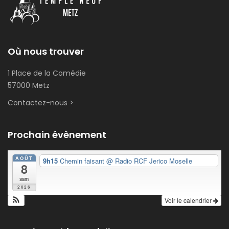
Où nous trouver
1 Place de la Comédie
57000 Metz
Contactez-nous >
Prochain évènement
AOÛT
9h15
Chemin faisant
@ Radio RCF Jerico Moselle
8
sam
2026
Voir le calendrier