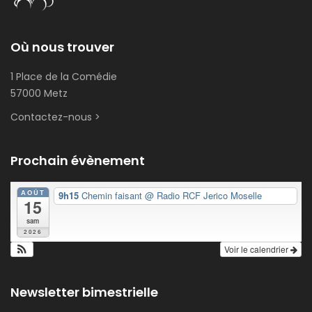
Où nous trouver
1 Place de la Comédie
57000 Metz
Contactez-nous >
Prochain évènement
AOÛT
9h15
Chemin faisant
@ Radio RCF Jerico Moselle
15
sam
2026
Voir le calendrier
Newsletter bimestrielle