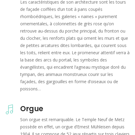
Les caractéristiques de son architecture sont les tours
de façade coiffées d’un toit à pans coupés
rhomboédriques, les galeries « naines » purement
ornementales, à colonnettes de grès rose qu’on
retrouve au-dessus du porche principal, du fronton ou
du clocher, les renforts plats qui ornent les murs et que
de petites arcatures dites lombardes, qui courent sous
les toits, relient entre eux. Le promeneur attentif verra à
la base des arcs du portail, les symboles des
évangélistes, qui encadrent l’agneau mystique doré du
tympan, des animaux monstrueux courir sur les
façades, des gargouilles en forme d’oiseaux ou de
poissons…
Orgue
Son orgue est remarquable. Le Temple Neuf de Metz
possède en effet, un orgue d’Ernest Mühleisen depuis
1904. Il se compose de 52 jeux répartis sur trois claviers