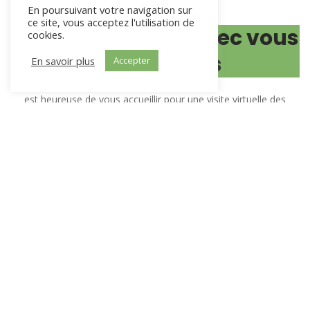
L'équipe du TNM avec vous
et pour vous
est heureuse de vous accueillir pour une visite virtuelle des
activités cultuelles et culturelles que nous proposons. Nous vous
souhaitons de belles découvertes et demeurons à votre écoute.
Lieu chargé d’histoire, et de vie spirituelle classé monument
historique dès 1930, le Temple Neuf de Metz, situé dans le
"Jardin d’Amour" sur l’île du Petit-Saulcy entre deux bras de
rivière, est un lieu propice à la rencontre avec "soi-même" et
avec bien d’autres.
Non loin de l'opéra-théâtre et de la cathédrale, le Temple Neuf
de Metz est aussi résolument un acteur de la vie de la cité.
Soyez les bienvenus. Prenez connaissance de nos activités
autour de notre fil conducteur INSPIRE et revenez. Nous vous y